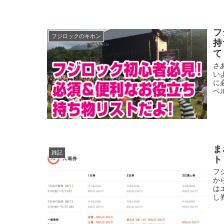
フ
フジロックのキホン
持
て
さ
い
に
ベ
ま
雑記
ト
フ
か
は
し