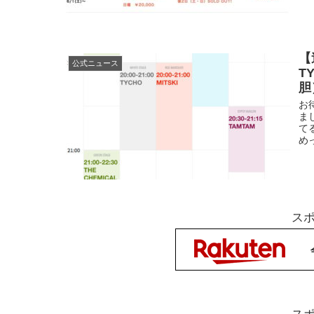
【
公式ニュース
T
胆
お
ま
て
め
ス