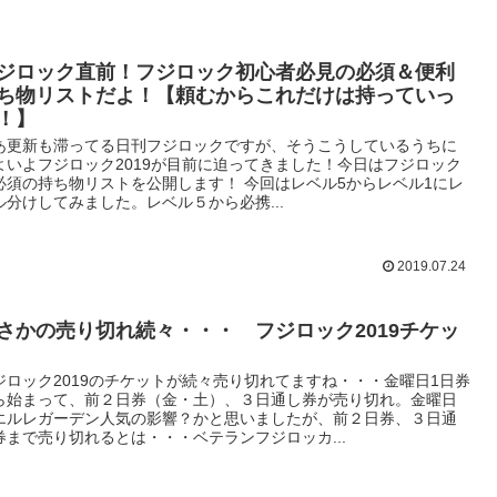
ジロック直前！フジロック初心者必見の必須＆便利
ち物リストだよ！【頼むからこれだけは持っていっ
！】
あ更新も滞ってる日刊フジロックですが、そうこうしているうちに
よいよフジロック2019が目前に迫ってきました！今日はフジロック
必須の持ち物リストを公開します！ 今回はレベル5からレベル1にレ
ル分けしてみました。レベル５から必携...
2019.07.24
さかの売り切れ続々・・・ フジロック2019チケッ
ジロック2019のチケットが続々売り切れてますね・・・金曜日1日券
ら始まって、前２日券（金・土）、３日通し券が売り切れ。金曜日
エルレガーデン人気の影響？かと思いましたが、前２日券、３日通
券まで売り切れるとは・・・ベテランフジロッカ...