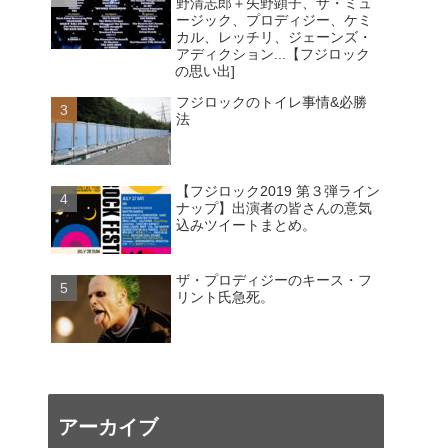
野清志郎＋矢野顕子、ザ・ミュ
ージック、プロディジー、ケミ
カル、レッチリ、ジェーンズ・
アディクション...【フジロック
の思い出]
フジロックのトイレ事情&必勝
法
【フジロック2019 第３弾ライン
ナップ】出演者の皆さんの意気
込みツイートまとめ。
ザ・プロディジーのキース・フ
リント氏急死。
アーカイブ