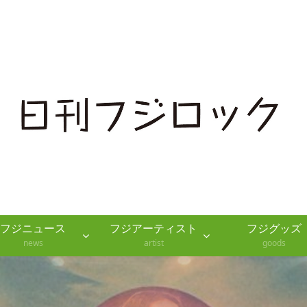
（ほぼ）デイリーフジロックニュース
フジニュース
フジアーティスト
フジグッズ
news
artist
goods