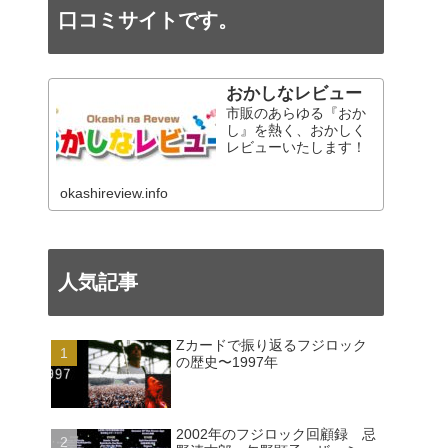
口コミサイトです。
おかしなレビュー
市販のあらゆる『おか
し』を熱く、おかしく
レビューいたします！
okashireview.info
人気記事
Zカードで振り返るフジロック
の歴史〜1997年
2002年のフジロック回顧録 忌