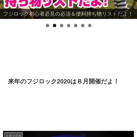
フジロック初心者必見の必須＆便利持ち物リストだよ！
誰でもケミカル風ロゴが作れるよ！
来年のフジロック2020は８月開催だよ！
トピックス