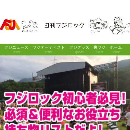
（ほぼ）デイリーフジロックニュース
フジニュース
フジアーティスト
フジグッズ
裏フジ
ホーム
news
artist
goods
extra
home