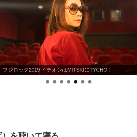
フジロック2019 イチオシはMITSKIにTYCHO！
EMOの伝説的バンドが苗場に降臨！！
ナダ）を聴いて寝る。