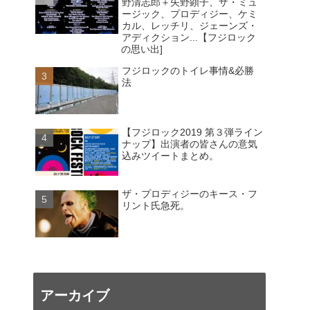
野清志郎＋矢野顕子、ザ・ミュ
ージック、プロディジー、ケミ
カル、レッチリ、ジェーンズ・
アディクション...【フジロック
の思い出]
フジロックのトイレ事情&必勝
法
【フジロック2019 第３弾ライン
ナップ】出演者の皆さんの意気
込みツイートまとめ。
ザ・プロディジーのキース・フ
リント氏急死。
アーカイブ