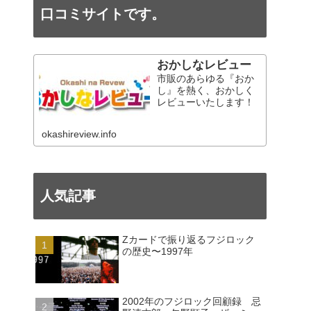
口コミサイトです。
おかしなレビュー
市販のあらゆる『おか
し』を熱く、おかしく
レビューいたします！
okashireview.info
人気記事
Zカードで振り返るフジロック
の歴史〜1997年
2002年のフジロック回顧録 忌