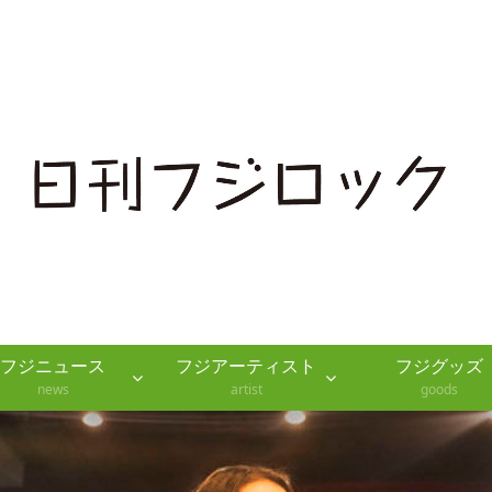
（ほぼ）デイリーフジロックニュース
フジニュース
フジアーティスト
フジグッズ
news
artist
goods