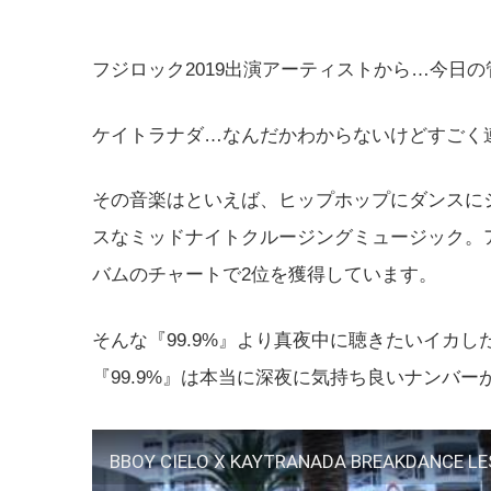
フジロック2019出演アーティストから…今日
ケイトラナダ…なんだかわからないけどすごく
その音楽はといえば、ヒップホップにダンスに
スなミッドナイトクルージングミュージック。ア
バムのチャートで2位を獲得しています。
そんな『99.9%』より真夜中に聴きたいイカしたナンバー「k
『99.9%』は本当に深夜に気持ち良いナンバ
BBOY CIELO X KAYTRANADA BREAKDANCE LE