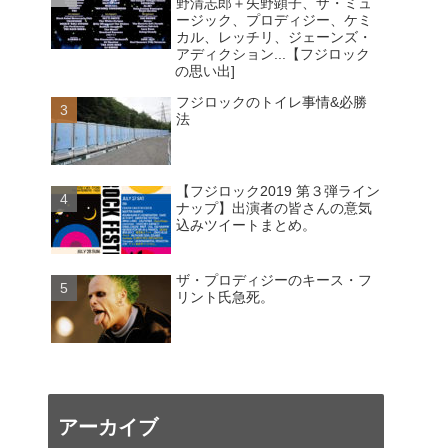
野清志郎＋矢野顕子、ザ・ミュ
ージック、プロディジー、ケミ
カル、レッチリ、ジェーンズ・
アディクション...【フジロック
の思い出]
フジロックのトイレ事情&必勝
法
【フジロック2019 第３弾ライン
ナップ】出演者の皆さんの意気
込みツイートまとめ。
ザ・プロディジーのキース・フ
リント氏急死。
アーカイブ