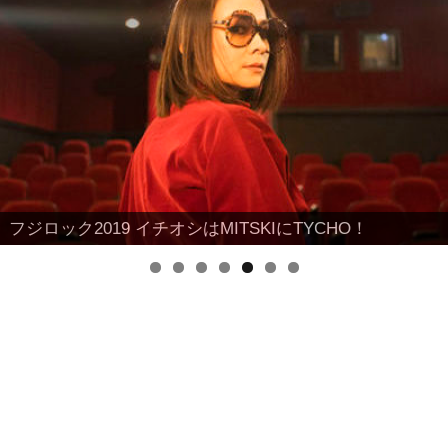
フジロック2019 イチオシはMITSKIにTYCHO！
EMOの伝説的バンドが苗場に降臨！！