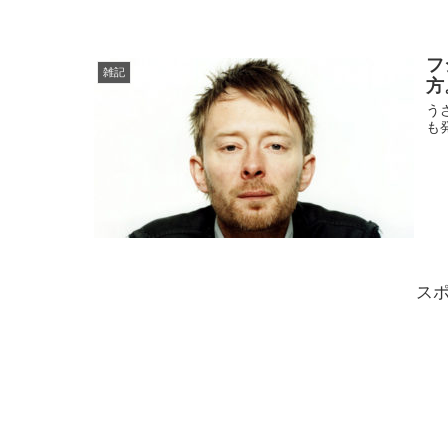
フ
雑記
方
う
も
ス