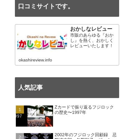
口コミサイトです。
おかしなレビュー
市販のあらゆる『おか
し』を熱く、おかしく
レビューいたします！
okashireview.info
人気記事
Zカードで振り返るフジロック
の歴史〜1997年
2002年のフジロック回顧録 忌