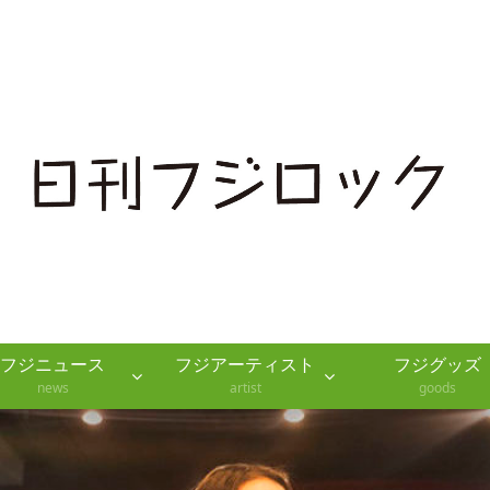
（ほぼ）デイリーフジロックニュース
フジニュース
フジアーティスト
フジグッズ
news
artist
goods